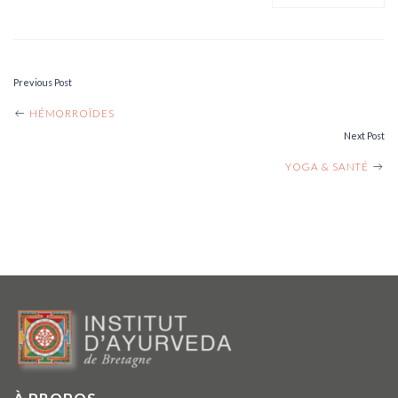
Previous Post
POST
HÉMORROÏDES
Next Post
NAVIGATION
YOGA & SANTÉ